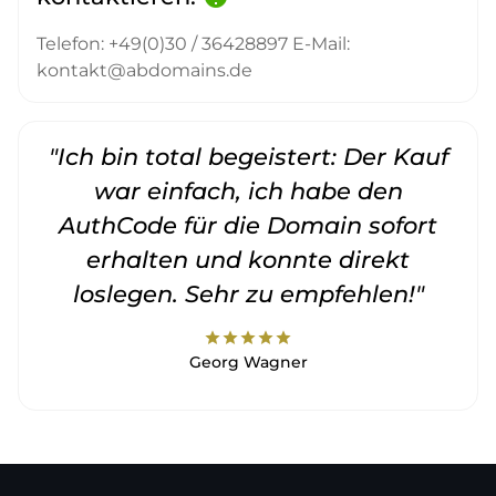
Telefon: +49(0)30 / 36428897 E-Mail:
kontakt@abdomains.de
"Ich bin total begeistert: Der Kauf
war einfach, ich habe den
AuthCode für die Domain sofort
erhalten und konnte direkt
loslegen. Sehr zu empfehlen!"
star
star
star
star
star
Georg Wagner