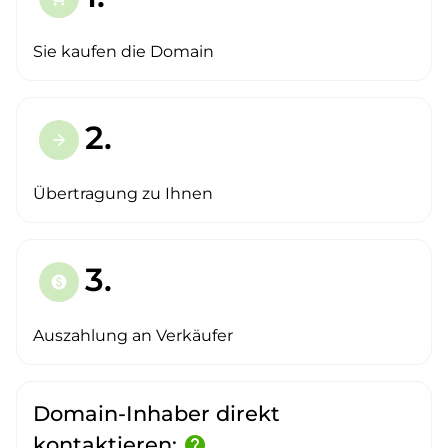
Sie kaufen die Domain
2.
arrow_forward
Übertragung zu Ihnen
3.
paid
Auszahlung an Verkäufer
Domain-Inhaber direkt
kontaktieren:
help