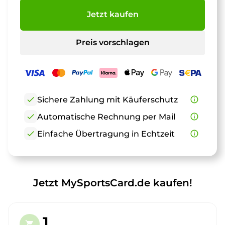
Jetzt kaufen
Preis vorschlagen
check
Sichere Zahlung mit Käuferschutz
info_outline
check
Automatische Rechnung per Mail
info_outline
check
Einfache Übertragung in Echtzeit
info_outline
Jetzt MySportsCard.de kaufen!
1.
shopping_cart